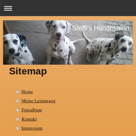
Steffi's Hundesalon
Sitemap
Home
Meine Leistungen
Fotoalbum
Kontakt
Impressum