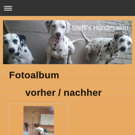
Steffi's Hundesalon
Fotoalbum
vorher / nachher